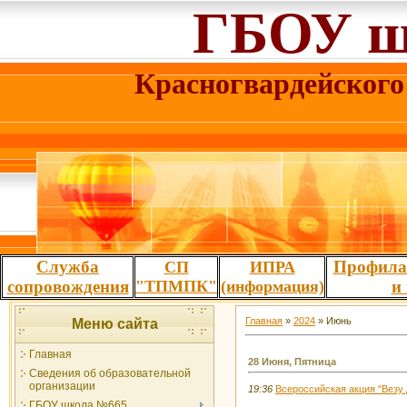
ГБОУ ш
Красногвардейского
Служба
Профила
СП
ИПРА
сопровождения
"ТПМПК"
(информация)
и
Главная
»
2024
»
Июнь
Меню сайта
Главная
28 Июня, Пятница
Сведения об образовательной
организации
19:36
Всероссийская акция "Везу 
ГБОУ школа №665